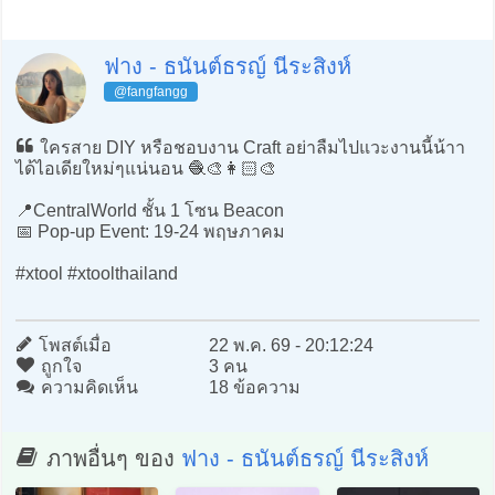
ฟาง - ธนันต์ธรญ์ นีระสิงห์
@fangfangg
ใครสาย DIY หรือชอบงาน Craft อย่าลืมไปแวะงานนี้น้าา
ได้ไอเดียใหม่ๆแน่นอน 🧶🎨👩🏻‍🎨
📍CentralWorld ชั้น 1 โซน Beacon
📅 Pop-up Event: 19-24 พฤษภาคม
#xtool #xtoolthailand
โพสต์เมื่อ
22 พ.ค. 69 - 20:12:24
ถูกใจ
3 คน
ความคิดเห็น
18 ข้อความ
ภาพอื่นๆ ของ
ฟาง - ธนันต์ธรญ์ นีระสิงห์