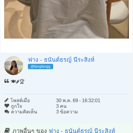
ฟาง - ธนันต์ธรญ์ นีระสิงห์
@fangfangg
🍽️🌶️🏆
โพสต์เมื่อ
30 พ.ค. 69 - 16:32:01
ถูกใจ
3 คน
ความคิดเห็น
3 ข้อความ
ภาพอื่นๆ ของ
ฟาง - ธนันต์ธรญ์ นีระสิงห์