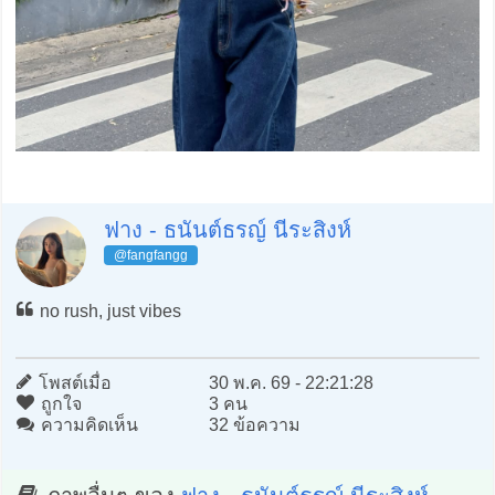
ฟาง - ธนันต์ธรญ์ นีระสิงห์
@fangfangg
no rush, just vibes
โพสต์เมื่อ
30 พ.ค. 69 - 22:21:28
ถูกใจ
3 คน
ความคิดเห็น
32 ข้อความ