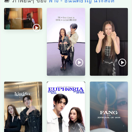
ภาพอื่นๆ ของ
ฟาง - ธนันต์ธรญ์ นีระสิงห์