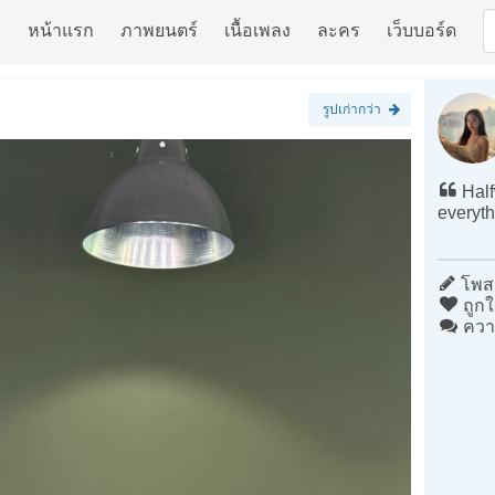
หน้าแรก
ภาพยนตร์
เนื้อเพลง
ละคร
เว็บบอร์ด
รูปเก่ากว่า
Halfw
everyth
โพสต
ถูกใ
ควา