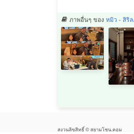
ภาพอื่นๆ ของ
หมิว - สิร
สงวนลิขสิทธิ์ © สยามโซน.คอม