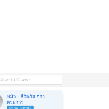
หมิว - สิริลภัส กอง
ตระการ
@mew_ladym62