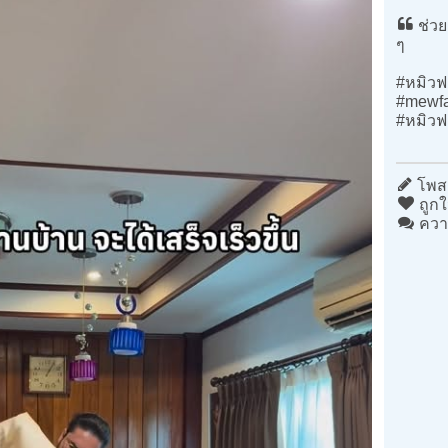
ช่วย
ๆ
#หมิวฟ
#mewf
#หมิวฟ
โพสต
ถูกใ
ควา