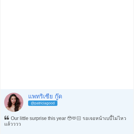
แพทริเซีย กู๊ด
@patriciagood
Our little surprise this year 🥹🫶🏻 รอเจอหน้าเบบี้ไม่ไหว
แล้วววว