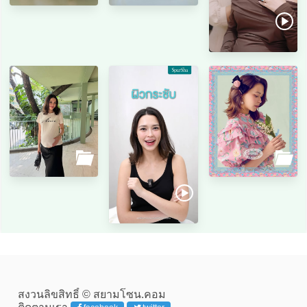
สงวนลิขสิทธิ์ © สยามโซน.คอม