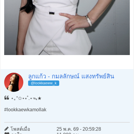
ลูกแก้ว - กมลลักษณ์ แสงทรัพย์สิน
@lookkaeww_k
⋆｡°✩⋆⭒˚.⋆ᯓ★
#lookkaewkamollak
โพสต์เมื่อ
25 พ.ค. 69 - 20:59:28