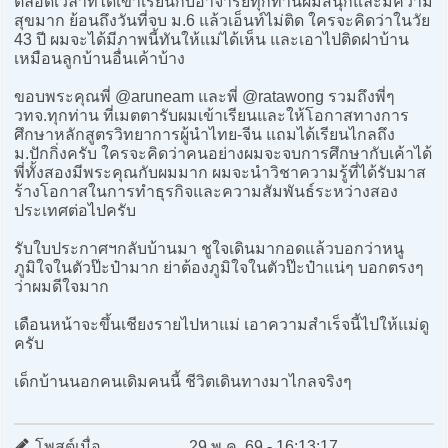
ตลอดเวลาที่ได้เข้าเรียนกับอาจารย์ทุกท่านผมสนุกและมีความ
สุขมาก ย้อนถึงวันที่จบ ม.6 แล้วเอ็นท์ไม่ติด ใครจะคิดว่าในวัย
43 ปี ผมจะได้มีภาพนี้ทันให้แม่ได้เห็น และเอาไปติดฝาบ้าน
เหมือนลูกบ้านอื่นเค้าบ้าง
ขอบพระคุณพี่ @aruneam และพี่ @ratawong รวมถึงพี่ๆ
วทจ.ทุกท่าน ที่เมตตารับผมเข้าเรียนและให้โอกาสทางการ
ศึกษาหลักสูตรวิทยาการผู้นำไทย-จีน แถมได้เรียนไกลถึง
ม.ปักกิ่งครับ ใครจะคิดว่าคนอย่างผมจะจบการศึกษากับเค้าได้
พี่ทั้งสองมีพระคุณกับผมมาก ผมจะนำวิชาความรู้ที่ได้รับมาส
ร้างโอกาสในการทำธุรกิจและความสัมพันธ์ระหว่างสอง
ประเทศต่อไปครับ
รับใบประกาศฯกลับบ้านมา ชูใจเดินมากอดแล้วบอกว่าหนู
ภูมิใจในตัวป๊ะป๋ามาก ย่าต้องภูมิใจในตัวป๊ะป๋าแน่ๆ บอกตรงๆ
ว่าผมดีใจมาก
เดือนหน้าจะขึ้นเชียงรายไปหาแม่ เอาความสำเร็จนี้ไปให้แม่ดู
ครับ
เด็กบ้านนอกคนเดิมคนนี้ ชีวิตเดินทางมาไกลจริงๆ
โพสต์เมื่อ
29 พ.ค. 69 - 16:13:17