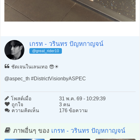
เกรท - วรินทร ปัญหกาญจน์
@great_rider10
ชัดเจนในเลนเทอ 😎☀️
@aspec_th #DistrictVisionbyASPEC
โพสต์เมื่อ
31 พ.ค. 69 - 10:29:39
ถูกใจ
3 คน
ความคิดเห็น
176 ข้อความ
ภาพอื่นๆ ของ
เกรท - วรินทร ปัญหกาญจน์