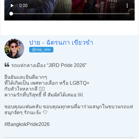
ปาย - ฉัตรนภา เขียวขำ
@cnp_orio
รถแห่กลางเมือง “JIRD Pride 2026”
ยืนยันและยินดีมากๆ
ที่ได้เกิดเป็น เพศทางเลือก หรือ LGBTQ+
กับหัวใจหลากสี 🏳️‍🌈
ความรักที่บริสุทธิ์ ที่ สัมผัสได้เสมอ ￼
ขอบคุณแฟนคลับ ขอบคุณทุกคนที่มาร่วมสนุกในขบวนรถแห่
สนุกจัดๆ รักนะจ้ะ 🤍
#BangkokPride2026