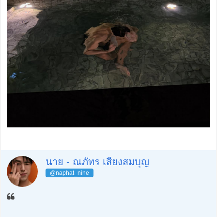
นาย - ณภัทร เสียงสมบุญ
@naphat_nine