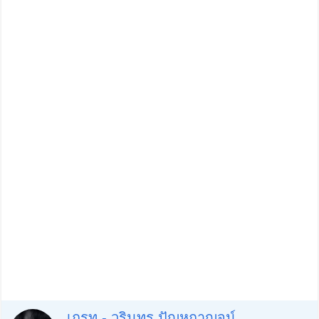
เกรท - วรินทร ปัญหกาญจน์