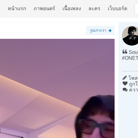
หน้าแรก
ภาพยนตร์
เนื้อเพลง
ละคร
เว็บบอร์ด
รูปเก่ากว่า
Soun
#ONE
โพสต
ถูกใ
ควา