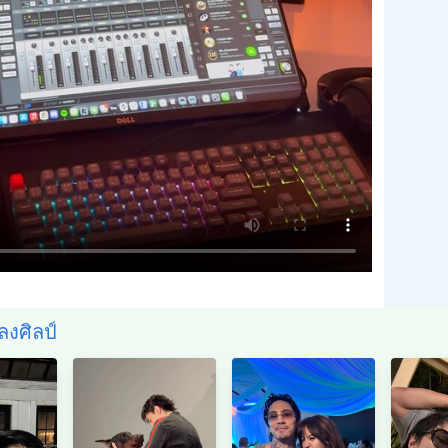
งศิลป์