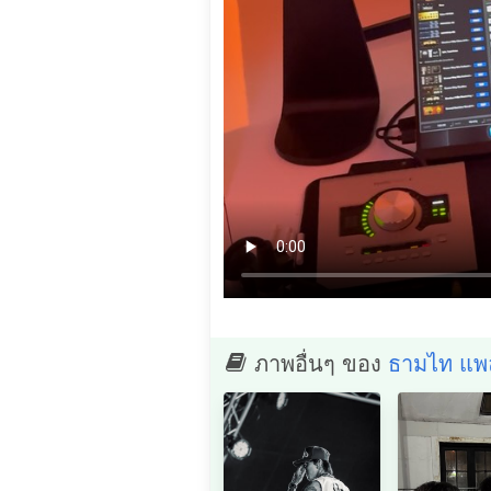
ภาพอื่นๆ ของ
ธามไท แพล