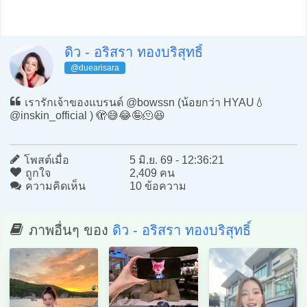
ดิว - อริสรา ทองบริสุทธิ์
@duearisara
เรารักเจ้าของแบรนด์ @bowssn (น้อยกว่า HYAU💧
@inskin_official ) 🫣😅😂🤪🫠😆
โพสต์เมื่อ
5 มิ.ย. 69 - 12:36:21
ถูกใจ
2,409 คน
ความคิดเห็น
10 ข้อความ
ภาพอื่นๆ ของ
ดิว - อริสรา ทองบริสุทธิ์