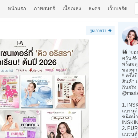
หน้าแรก
ภาพยนตร์
เนื้อเพลง
ละคร
เว็บบอร์ด
รูปเก่ากว่า
“ขอบ
ครับ 🫶
พร้อมลุ
ของทุก
‼️ ครึ
สินค้า 
กินจริง 
@maris
1. INS
แบรนด์แ
ชนิดน้ำ
INSKIN
2. PUR
แบรนด์