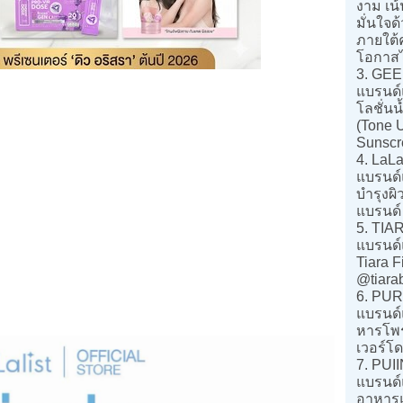
งาม เน
มั่นใจด
ภายใต้
โอกาสไ
3. GEE
แบรนด์แ
โลชั่น
(Tone 
Sunscr
4. LaLa
แบรนด์
บำรุงผิ
แบรนด์ 
5. TI
แบรนด์
Tiara 
@tiara
6. PU
แบรนด์
หารโพรไ
เวอร์โ
7. PUII
แบรนด์
อาหารแบ