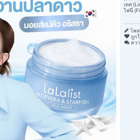
เทศ (Li
ไฟนี่ (
โพสต
ถูกใ
ควา