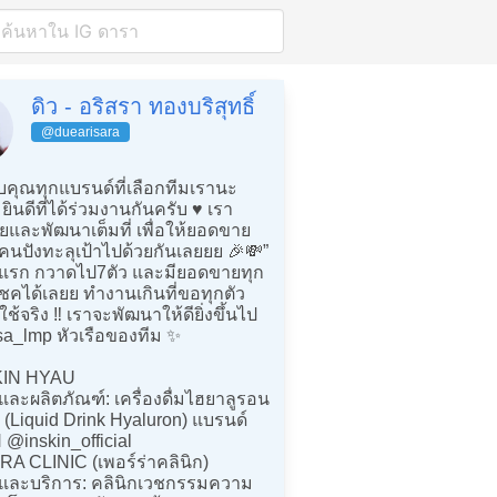
ดิว - อริสรา ทองบริสุทธิ์
@duearisara
คุณทุกแบรนด์ที่เลือกทีมเรานะ
 ยินดีที่ได้ร่วมงานกันครับ ♥️ เรา
ยและพัฒนาเต็มที่ เพื่อให้ยอดขาย
คนปังทะลุเป้าไปด้วยกันเลยยย 🎉💸”
่งปีแรก กวาดไป7ตัว และมียอดขายทุก
เชคได้เลยย ทำงานเกินที่ขอทุกตัว
ใช้จริง ‼️ เราจะพัฒนาให้ดียิ่งขึ้นไป
a_lmp หัวเรือของทีม ✨
KIN HYAU
ละผลิตภัณฑ์: เครื่องดื่มไฮยาลูรอน
 (Liquid Drink Hyaluron) แบรนด์
 @inskin_official
RA CLINIC (เพอร์ร่าคลินิก)
และบริการ: คลินิกเวชกรรมความ