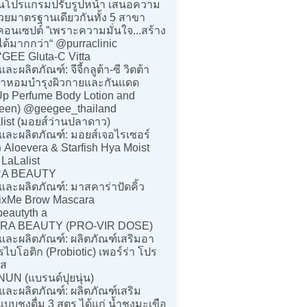
้นโปรแกรมปรับรูปหน้า เสนอความ
้วยมาตรฐานเดียวกันทั้ง 5 สาขา
คอนเซปต์ ”เพราะความมั่นใจ...สร้าง
ด้มากกว่า“ @purraclinic
‘GEE Gluta-C Vitta
ละผลิตภัณฑ์: จีจี้กลูต้า-ซี วิตต้า
น้ำหอมบำรุงผิวกายและกันแดด
Up Perfume Body Lotion and
een) @geegee_thailand
list (มอยส์ว่านปลาดาว)
และผลิตภัณฑ์: มอยส์เจอไรเซอร์
ว Aloevera & Starfish Hya Moist
LaLalist
ARA BEAUTY
และผลิตภัณฑ์: มาสคาร่าปัดคิ้ว
FixMe Brow Mascara
beautyth a
RRA BEAUTY (PRO-VIR DOSE)
และผลิตภัณฑ์: ผลิตภัณฑ์เสริมอา
บโอติก (Probiotic) เพอร์ร่า โปร
ดส
NUN (แบรนด์ปุยนุ่น)
และผลิตภัณฑ์: ผลิตภัณฑ์เสริม
บชงดื่ม 3 สูตร ได้แก่ น้ำชงมะเขือ