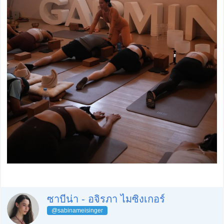
ซาบีน่า - อจิรภา ไมซิงเกอร์
@sabinameisinger