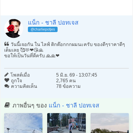
แน็ก - ชาลี ปอทเจส
@charliepotjes
วันนี้เจอกัน ใน ไลฟ์ ติกต๊อกกกผมนะครับ ของดีๆราคาดีๆ
เต็มเลย 🥰🫶❤️😘🙏
ขอให้เป็นวันที่ดีครับ 🙏🙏❤️
โพสต์เมื่อ
5 มิ.ย. 69 - 13:07:45
ถูกใจ
2,765 คน
ความคิดเห็น
78 ข้อความ
ภาพอื่นๆ ของ
แน็ก - ชาลี ปอทเจส