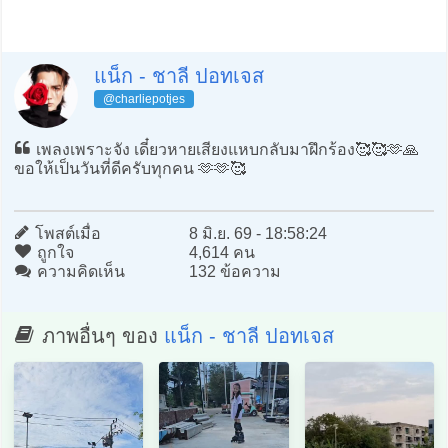
แน็ก - ชาลี ปอทเจส
@charliepotjes
เพลงเพราะจัง เดี๋ยวหายเสียงแหบกลับมาฝึกร้อง🥰🥰🫶🙏
ขอให้เป็นวันที่ดีครับทุกคน 🫶🫶🥰
โพสต์เมื่อ
8 มิ.ย. 69 - 18:58:24
ถูกใจ
4,614 คน
ความคิดเห็น
132 ข้อความ
ภาพอื่นๆ ของ
แน็ก - ชาลี ปอทเจส