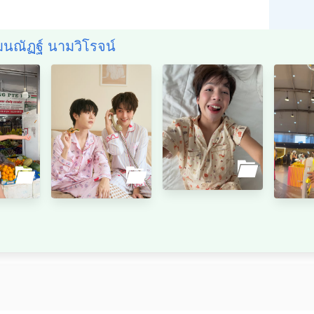
ัษมนณัฏฐ์ นามวิโรจน์