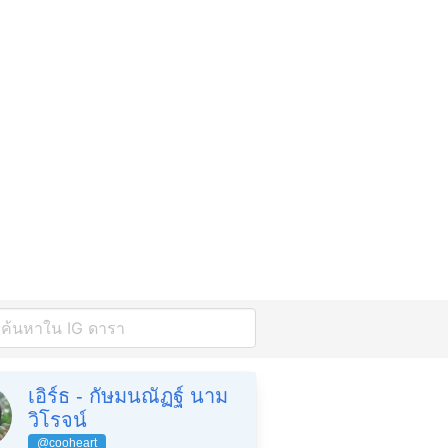
เอิร์ธ - กัษมนณัฏฐ์ นาม
วิโรจน์
@cooheart