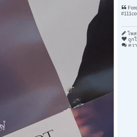
Fore
#111co
โพสต
ถูกใ
ควา