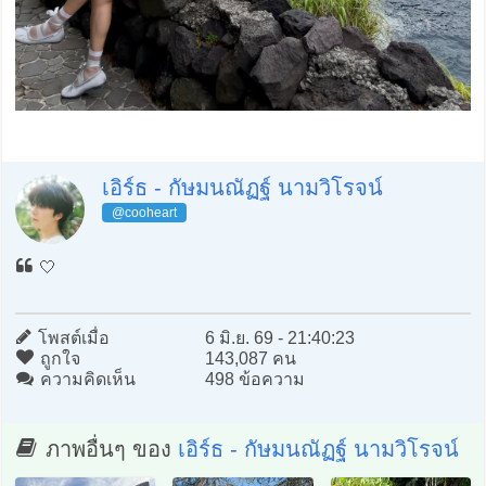
เอิร์ธ - กัษมนณัฏฐ์ นามวิโรจน์
@cooheart
🤍
โพสต์เมื่อ
6 มิ.ย. 69 - 21:40:23
ถูกใจ
143,087 คน
ความคิดเห็น
498 ข้อความ
ภาพอื่นๆ ของ
เอิร์ธ - กัษมนณัฏฐ์ นามวิโรจน์