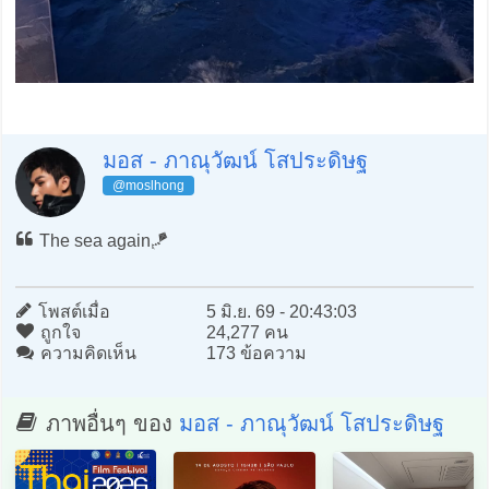
มอส - ภาณุวัฒน์ โสประดิษฐ
@moslhong
The sea again🪁
โพสต์เมื่อ
5 มิ.ย. 69 - 20:43:03
ถูกใจ
24,277 คน
ความคิดเห็น
173 ข้อความ
ภาพอื่นๆ ของ
มอส - ภาณุวัฒน์ โสประดิษฐ