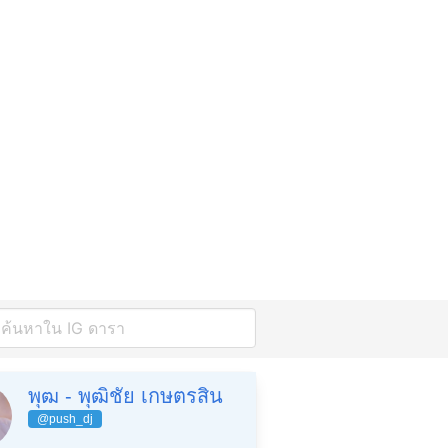
พุฒ - พุฒิชัย เกษตรสิน
@push_dj