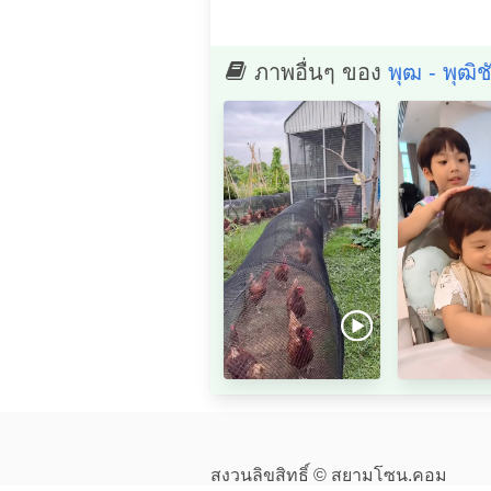
ภาพอื่นๆ ของ
พุฒ - พุฒิ
สงวนลิขสิทธิ์ © สยามโซน.คอม