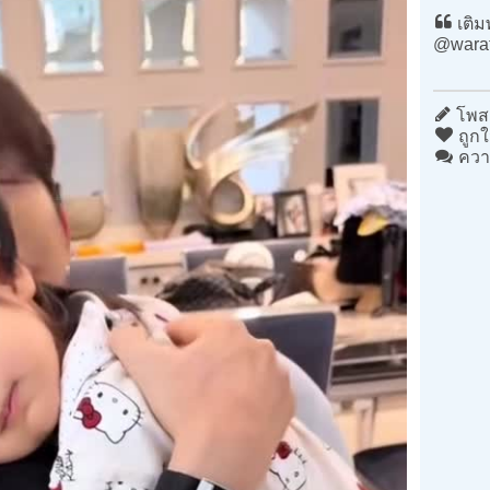
เติม
@warat
โพสต
ถูกใ
ควา