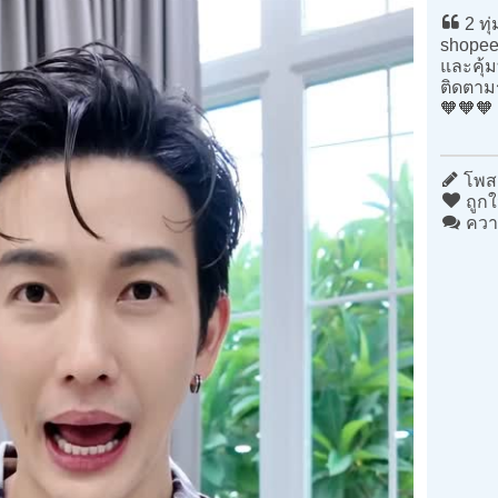
2 ทุ่
shopee
และคุ้
ติดตาม
🧡🧡🧡
โพสต
ถูกใ
ควา