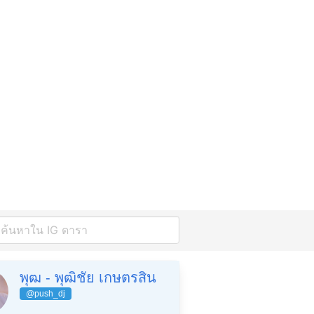
พุฒ - พุฒิชัย เกษตรสิน
@push_dj