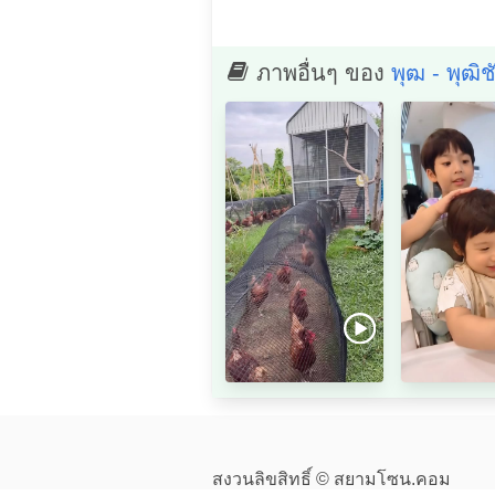
ภาพอื่นๆ ของ
พุฒ - พุฒิ
สงวนลิขสิทธิ์ © สยามโซน.คอม