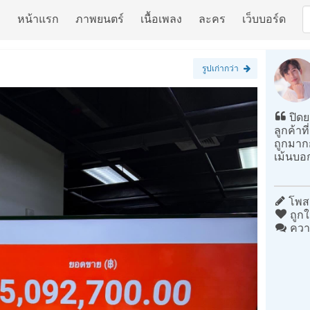
หน้าแรก
ภาพยนตร์
เนื้อเพลง
ละคร
เว็บบอร์ด
รูปเก่ากว่า
ปิดย
ลูกค้าท
ถูกมาก
เม้นบอ
โพสต
ถูกใ
ควา