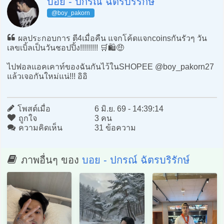
บอย - ปกรณ์ ฉัตรบริรักษ์
@boy_pakorn
ผลประกอบการ ตี4เมื่อคืน แจกโค้ดแจกcoinsกันรัวๆ วัน
เลขเบิ้ลเป็นวันชอปปิ้ง!!!!!!!!! 🛒🛍️🤑
ไปฟอลแอคเคาท์ของฉันกันไว้ในSHOPEE @boy_pakorn27
แล้วเจอกันใหม่แน่!!! อิอิ
โพสต์เมื่อ
6 มิ.ย. 69 - 14:39:14
ถูกใจ
3 คน
ความคิดเห็น
31 ข้อความ
ภาพอื่นๆ ของ
บอย - ปกรณ์ ฉัตรบริรักษ์