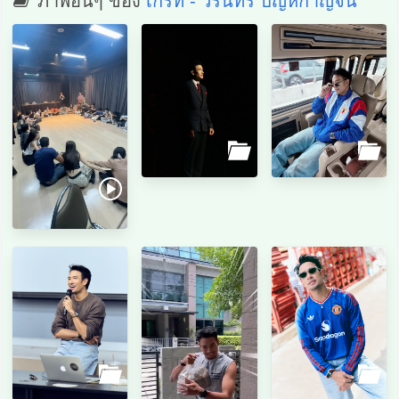
ภาพอื่นๆ ของ
เกรท - วรินทร ปัญหกาญจน์