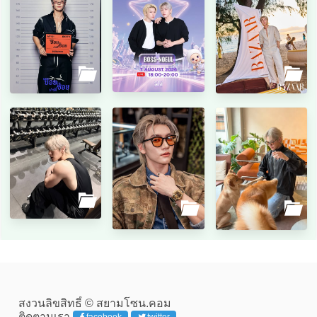
สงวนลิขสิทธิ์ © สยามโซน.คอม
ติดตามเรา
facebook
twitter