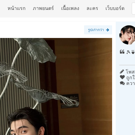
หน้าแรก
ภาพยนตร์
เนื้อเพลง
ละคร
เว็บบอร์ด
รูปเก่ากว่า
🎾
โพสต
ถูกใ
ควา