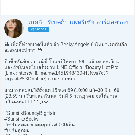
เบคกี้ - รีเบคก้า แพทรีเซีย อาร์มสตรอง
@beccca
เบ็คกี้ทำขนาดนี้แล้ว ถ้า Becky Angels ยังไม่มาเจอกันอีก
จะงอนละน้าาา 🥹
รีบซื้อซันซิล เบาวน์ซี่ บิ๊กแฮร์ให้ครบ 99.- แล้วลงทะเบียน
และอัพโหลดใบเสร็จผ่าน LINE Official ‘Beauty Hot Pro’
(Link : https://liff.line.me/1451948430-HJNvs7cJ?
logstate%3Donline​) ด่วน ๆ เลยน้า
สามารถสะสมได้ตั้งแต่ 15 พ.ค 69 (10:00 น.)–30 มิ.ย. 69
(23.59 น.) รีบสะสมกันนะ! วันที่ 6 กรกฏาคม จะได้มาเจ
อกันนนน 💁🏻‍♀️🫶🏻💜
#SunsilkBouncyBigHair
#SunsilkxBecky​
#เซรั่มลดผมขาดหลุดร่วง6000เส้น
#เซรั่มลูกผม