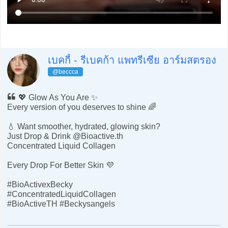
เบคกี้ - รีเบคก้า แพทรีเซีย อาร์มสตรอง
@beccca
💖 Glow As You Are ✨
Every version of you deserves to shine 🌈
💧 Want smoother, hydrated, glowing skin?
Just Drop & Drink @Bioactive.th
Concentrated Liquid Collagen
Every Drop For Better Skin 💜
#BioActivexBecky
#ConcentratedLiquidCollagen
#BioActiveTH #Beckysangels