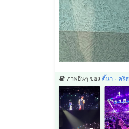
ภาพอื่นๆ ของ
ติ๊นา - คริส