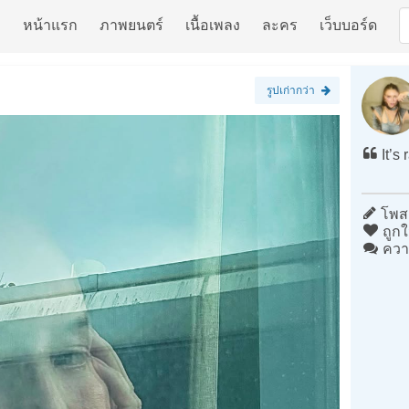
หน้าแรก
ภาพยนตร์
เนื้อเพลง
ละคร
เว็บบอร์ด
รูปเก่ากว่า
It’s
โพสต
ถูกใ
ควา