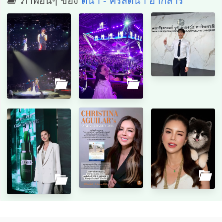
ภาพอื่นๆ ของ
ติ๊นา - คริสติน่า อากีล่าร์