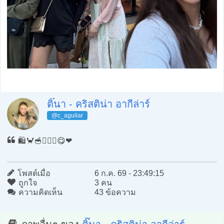
ติ๊นา - คริสติน่า อากีล่าร์
@c_aguilar
🛍️🦀🥣🚶🏻‍♀️😋❤️
โพสต์เมื่อ
6 ก.ค. 69 - 23:49:15
ถูกใจ
3 คน
ความคิดเห็น
43 ข้อความ