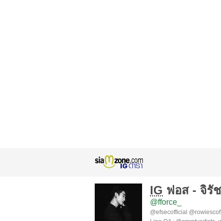
IG
ฟอส - จิรั
@fforce_
@efsecofficial @rowiesco