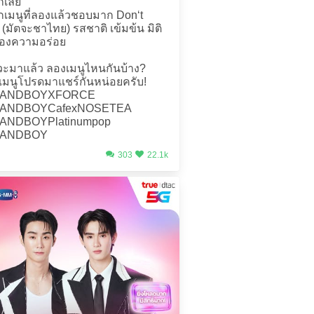
กเลย
กเมนูที่ลองแล้วชอบมาก Don‘t
 (มัตจะชาไทย) รสชาติ เข้มข้น มิติ
ของความอร่อย
ะมาแล้ว ลองเมนูไหนกันบ้าง?
ีเมนูโปรดมาแชร์กันหน่อยครับ!
EANDBOYXFORCE
ANDBOYCafexNOSETEA
ANDBOYPlatinumpop
EANDBOY
303
22.1k