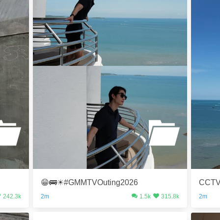
😁🚌☀️#GMMTVOuting2026
CCTV
242.3k
2m
1.5k
315.8k
2m