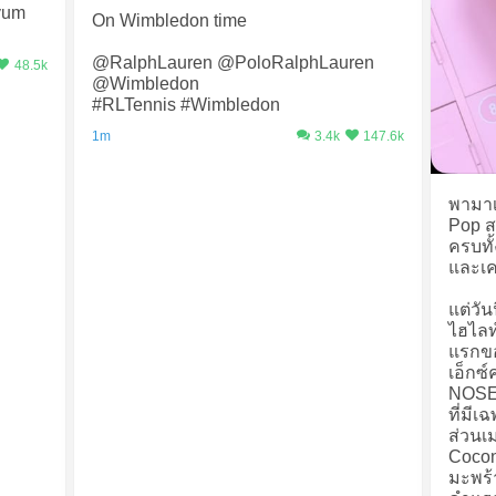
yum
On Wimbledon time
@RalphLauren @PoloRalphLauren
48.5k
@Wimbledon
#RLTennis #Wimbledon
1m
3.4k
147.6k
พามาเ
Pop ส
ครบทั
และเค
แต่วัน
ไฮไลท
แรกขอ
เอ็กซ
NOSE 
ที่มีเฉ
ส่วนเม
Cocon
มะพร้า