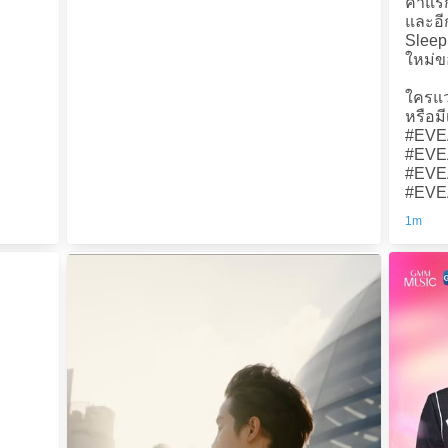
คำแร
และอี
Sleep
ใหม่
ใครแว
หรือม
#EV
#EVE
#EVE
#EV
1m