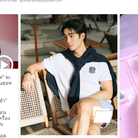
work Email : gmmtv.artists@gmail.com
ท” จะ
อนฮอท
ยำ”
ชอน
รื่อง
บบ
ทอด