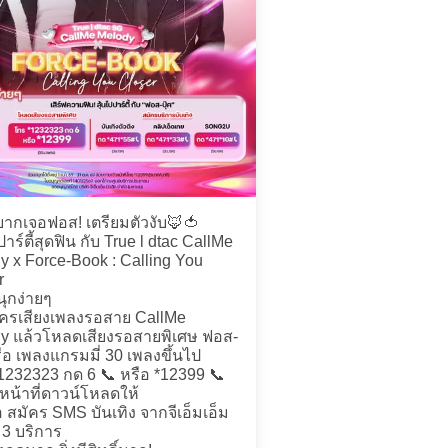
ากเจอฟอส! เตรียมตัวงับ🦊🍅
ปาร์ตี้สุดฟิน กับ True l dtac CallMe
y x Force-Book : Calling You
r
นุกง่ายๆ
ัครเสียงเพลงรอสาย CallMe
y แล้วโหลดเสียงรอสายพิเศษ ฟอส-
รือ เพลงแกรมมี่ 30 เพลงขึ้นไป
1232323 กด 6 📞 หรือ *12399 📞
าหน้าที่ดาวน์โหลดให้
อ สมัคร SMS บันเทิง จากจีเอ็มเอ็ม
 3 บริการ