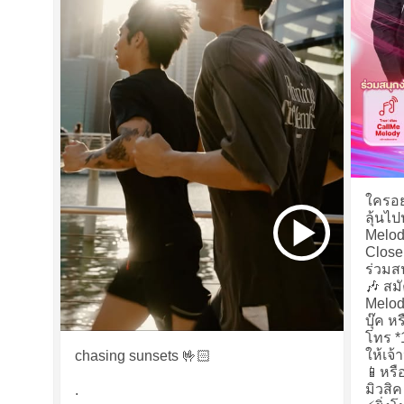
ใครอย
ลุ้นไป
Melod
Close
ร่วมส
🎶 สม
Melod
บุ๊ค ห
โทร *
ให้เจ้
chasing sunsets 🤟🏻
📱หรื
มิวสิค
.