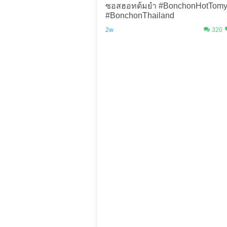
ซอสฮอทต้มยำ #BonchonHotTom
#BonchonThailand
2w
320