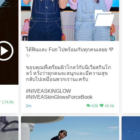
ได้ฟินและ Fun ไปพร้อมกับทุกคนเลยย 💜
✨
ขอบคุณที่เตรียมผิวโกลว์กับนีเวียสกินโก
ลว์ หวังว่าทุกคนจะสนุกและมีความสุข
กลับไปเหมือนพวกเรานะครับ
#NIVEASKINGLOW
#NIVEASkinGlowxForceBook
174.8k
2m
638
46.6k