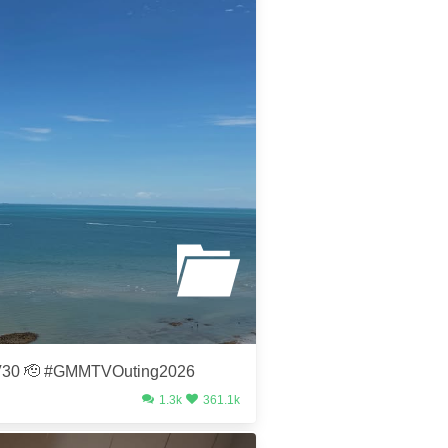
30 🫡 #GMMTVOuting2026
1.3k
361.1k