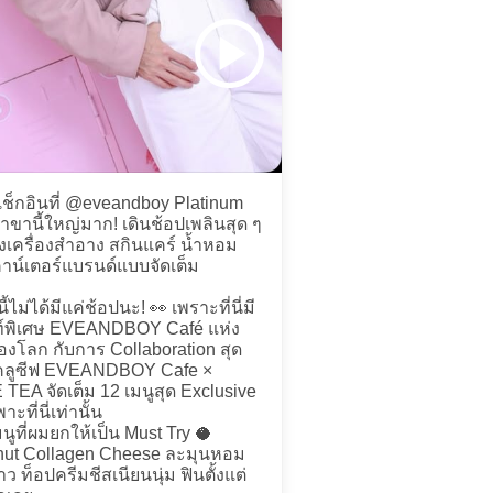
ช็กอินที่ @eveandboy Platinum
าขานี้ใหญ่มาก! เดินช้อปเพลินสุด ๆ
้งเครื่องสำอาง สกินแคร์ น้ำหอม
าน์เตอร์แบรนด์แบบจัดเต็ม
นี้ไม่ได้มีแค่ช้อปนะ! 👀 เพราะที่นี่มี
์พิเศษ EVEANDBOY Café แห่ง
งโลก กับการ Collaboration สุด
์คลูซีฟ EVEANDBOY Cafe ×
TEA จัดเต็ม 12 เมนูสุด Exclusive
พาะที่นี่เท่านั้น
นูที่ผมยกให้เป็น Must Try 🥥
ut Collagen Cheese ละมุนหอม
ว ท็อปครีมชีสเนียนนุ่ม ฟินตั้งแต่