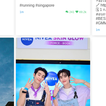
⚡️ยิ่ง
🔗 ht
#running #singapore
🗓️ 1 
1m
241
69.2k
สอบถ
#BES
#GMM
1m