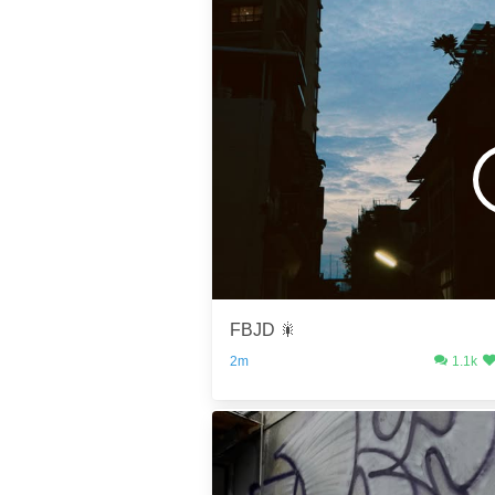
FBJD 🎇
2m
1.1k