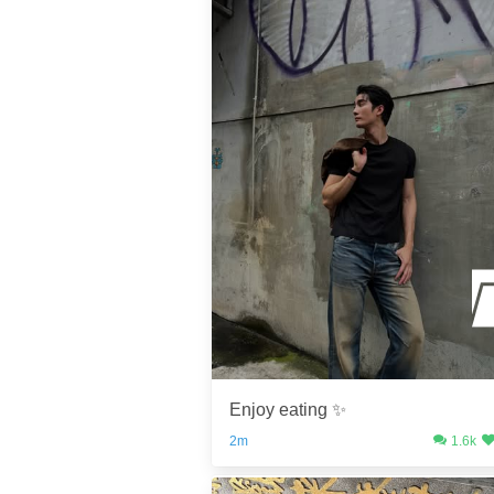
Enjoy eating ✨
2m
1.6k