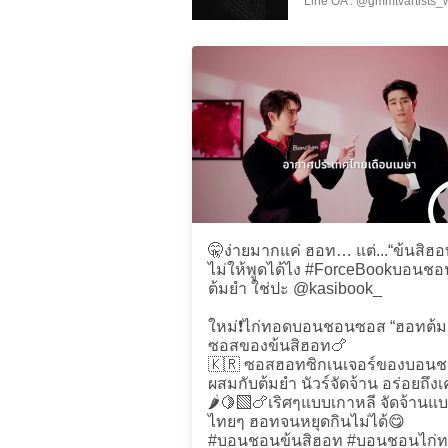
Line OA : @gmmtvartists_
🤫ง่ายมากแค่ ฮอท… แต่...“ข้นสิฮอ
ไม่ให้พูดได้ไง #ForceBookบอนช
ต้มยำ ใช่ปะ @kasibook_
ใหม่❗️ไก่ทอดบอนชอนซอส “ฮอทต้ม
ซอสของข้นสิฮอท​🍗
🇰🇷 ซอสฮอทซิกเนเจอร์ของบอน
ผสมกับต้มยำ นัวร์จัดจ้าน อร่อยถึงเค
🌶🍋‍🟩🍗เริศๆแบบเกาหลี จัดจ้านแ
ไทยๆ ฮอทจนหยุดกินไม่ได้😋
#บอนชอนข้นสิฮอท #บอนชอนไก่