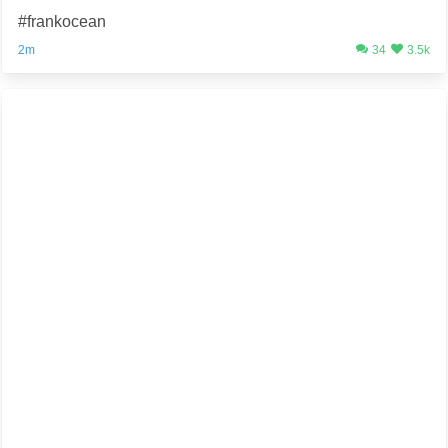
#frankocean
2m
34
3.5k