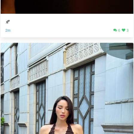
🍂
2m
6
3