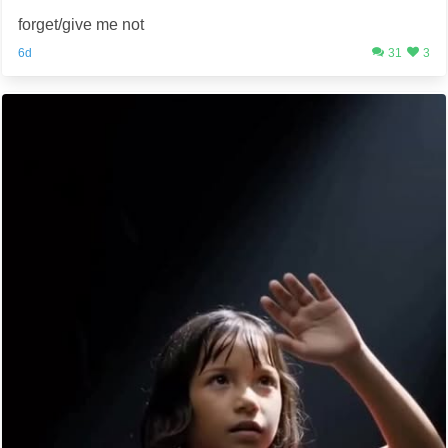
forget/give me not
6d
31
3