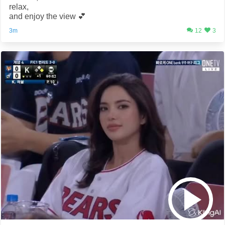
relax,
and enjoy the view 💕
3m
12
3