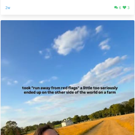
2w
6
3