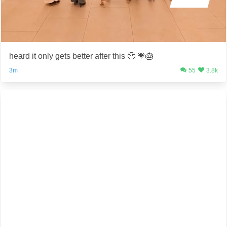
heard it only gets better after this 🥹 💗🎂
3m
55
3.8k