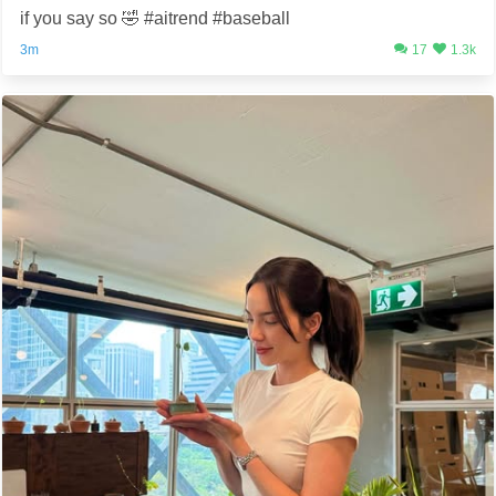
if you say so 🤣 #aitrend #baseball
3m
17
1.3k