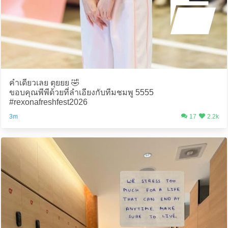
คำเดียวเลย ตุยยย 🤣
ขอบคุณพีพีด้วยที่ลำเอียงกับทีมชมพู 5555
#rexonafreshfest2026
3m
17
2.2k