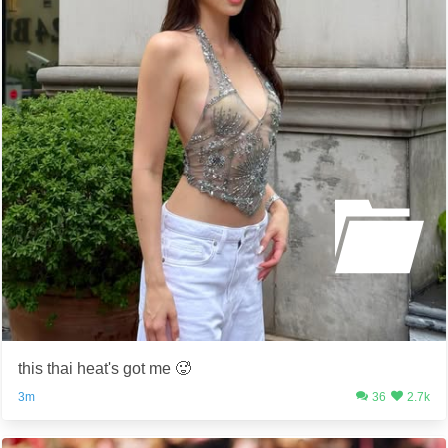
this thai heat's got me 🥵
3m
36
2.7k