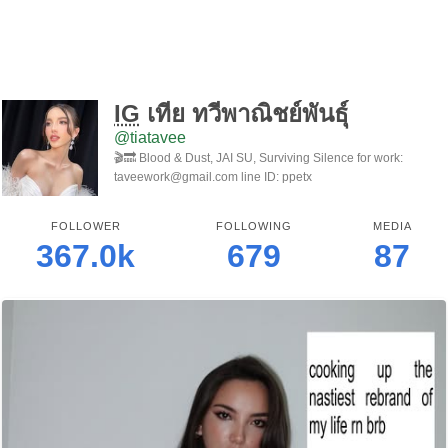
IG
เทีย ทวีพาณิชย์พันธุ์
@tiatavee
🎬🔜 Blood & Dust, JAI SU, Surviving Silence for work:
taveework@gmail.com line ID: ppetx
FOLLOWER
FOLLOWING
MEDIA
367.0k
679
87