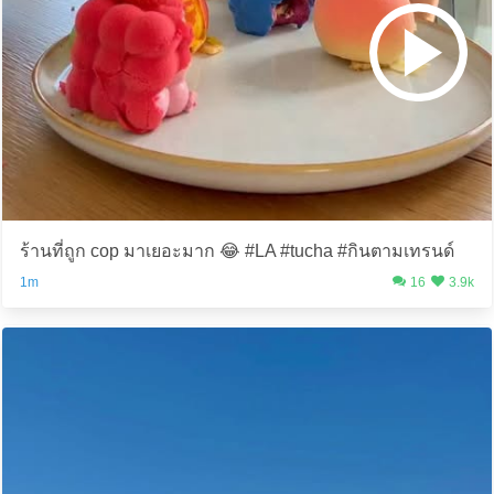
ร้านที่ถูก cop มาเยอะมาก 😂 #LA #tucha #กินตามเทรนด์
1m
16
3.9k