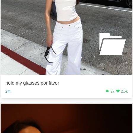
hold my glasses por favor
2m
27
2.5k