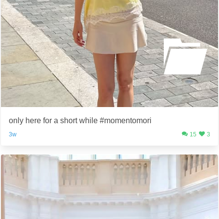
only here for a short while #momentomori
3w
15
3