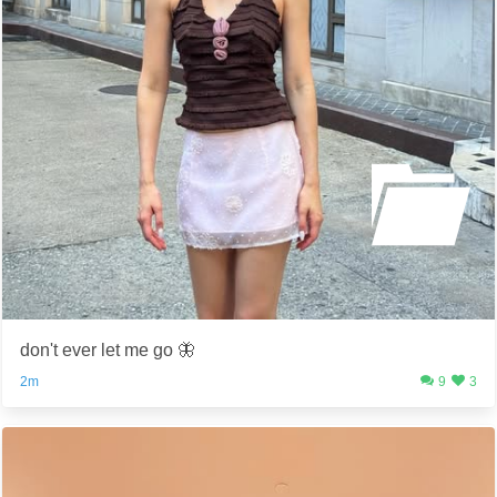
don't ever let me go 🦋
2m
9
3