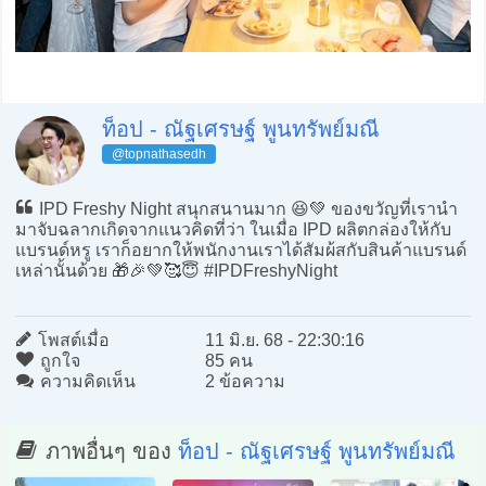
ท็อป - ณัฐเศรษฐ์ พูนทรัพย์มณี
@topnathasedh
IPD Freshy Night สนุกสนานมาก 😆💚 ของขวัญที่เรานำ
มาจับฉลากเกิดจากแนวคิดที่ว่า ในเมื่อ IPD ผลิตกล่องให้กับ
แบรนด์หรู เราก็อยากให้พนักงานเราได้สัมผ้สกับสินค้าแบรนด์
เหล่านั้นด้วย 🎁🎉💚🥰😇 #IPDFreshyNight
โพสต์เมื่อ
11 มิ.ย. 68 - 22:30:16
ถูกใจ
85 คน
ความคิดเห็น
2 ข้อความ
ภาพอื่นๆ ของ
ท็อป - ณัฐเศรษฐ์ พูนทรัพย์มณี