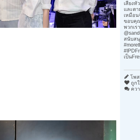
เสียงหั
และตาม
เหมือนจ
ขอบคุณพ
พวกเรา
@sande
สนับสน
#moret
#IPDFr
เป็นFre
โพสต
ถูกใ
ควา