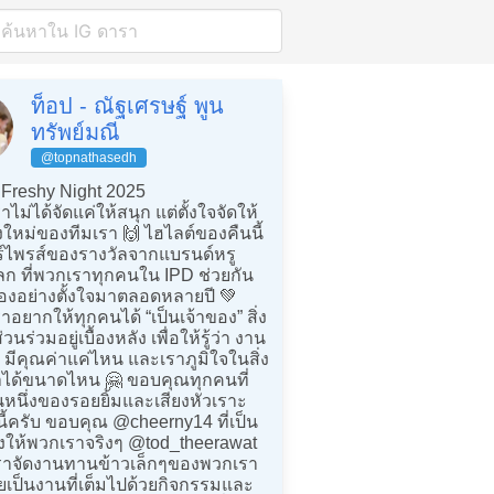
ท็อป - ณัฐเศรษฐ์ พูน
ทรัพย์มณี
@topnathasedh
Freshy Night 2025
าไม่ได้จัดแค่ให้สนุก แต่ตั้งใจจัดให้
งใหม่ของทีมเรา 🙌 ไฮไลต์ของคืนนี้
ร์ไพรส์ของรางวัลจากแบรนด์หรู
ลก ที่พวกเราทุกคนใน IPD ช่วยกัน
่องอย่างตั้งใจมาตลอดหลายปี 💚
้เราอยากให้ทุกคนได้ “เป็นเจ้าของ” สิ่ง
ส่วนร่วมอยู่เบื้องหลัง เพื่อให้รู้ว่า งาน
มีคุณค่าแค่ไหน และเราภูมิใจในสิ่ง
ทำได้ขนาดไหน 🤗 ขอบคุณทุกคนที่
นหนึ่งของรอยยิ้มและเสียงหัวเราะ
นนี้ครับ ขอบคุณ @cheerny14 ที่เป็น
างให้พวกเราจริงๆ @tod_theerawat
ยเราจัดงานทานข้าวเล็กๆของพวกเรา
เป็นงานที่เต็มไปด้วยกิจกรรมและ