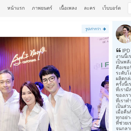
หน้าแรก
ภาพยนตร์
เนื้อเพลง
ละคร
เว็บบอร์ด
รูปเก่ากว่า
IPD 
งานนี้เร
เป็นพลั
คือเซอ
ระดับโ
ผลิตกล
ครั้งนี
ที่เรามี
ของเรา 
ที่เรา
เป็นส่ว
เมื่อคื
ทุกอย่
ที่ช่ว
จนกลาย