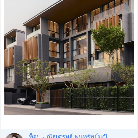
ท็อป - ณัฐเศรษฐ์ พูนทรัพย์มณี