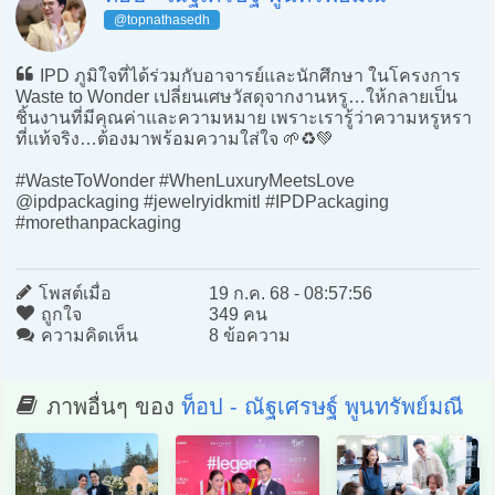
@topnathasedh
IPD ภูมิใจที่ได้ร่วมกับอาจารย์และนักศึกษา ในโครงการ
Waste to Wonder เปลี่ยนเศษวัสดุจากงานหรู…ให้กลายเป็น
ชิ้นงานที่มีคุณค่าและความหมาย เพราะเรารู้ว่าความหรูหรา
ที่แท้จริง…ต้องมาพร้อมความใส่ใจ 🌱♻️💚
#WasteToWonder #WhenLuxuryMeetsLove
@ipdpackaging #jewelryidkmitl #IPDPackaging
#morethanpackaging
โพสต์เมื่อ
19 ก.ค. 68 - 08:57:56
ถูกใจ
349 คน
ความคิดเห็น
8 ข้อความ
ภาพอื่นๆ ของ
ท็อป - ณัฐเศรษฐ์ พูนทรัพย์มณี