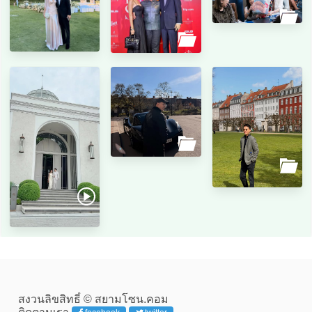
สงวนลิขสิทธิ์ © สยามโซน.คอม