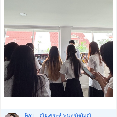
ท็อป - ณัฐเศรษฐ์ พูนทรัพย์มณี