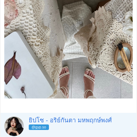
ยิปโซ - อริย์กันตา มหพฤกษ์พงศ์
@gyp.so