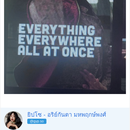
ยิปโซ - อริย์กันตา มหพฤกษ์พงศ์
@gyp.so