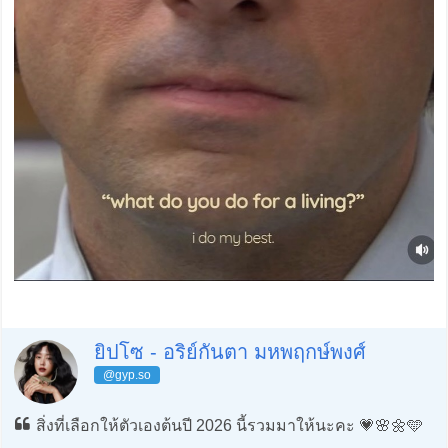
ยิปโซ - อริย์กันตา มหพฤกษ์พงศ์
@gyp.so
สิ่งที่เลือกให้ตัวเองต้นปี 2026 นี้รวมมาให้นะคะ 💗🌸🌼🩵