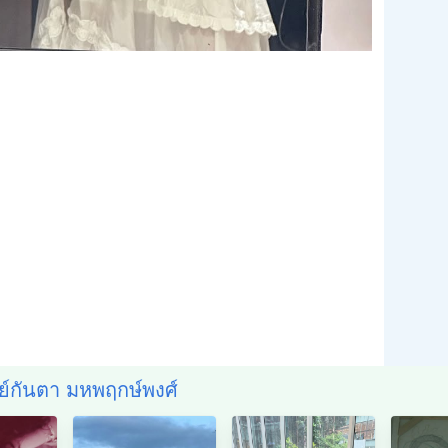
ิย์กันตา มหพฤกษ์พงศ์