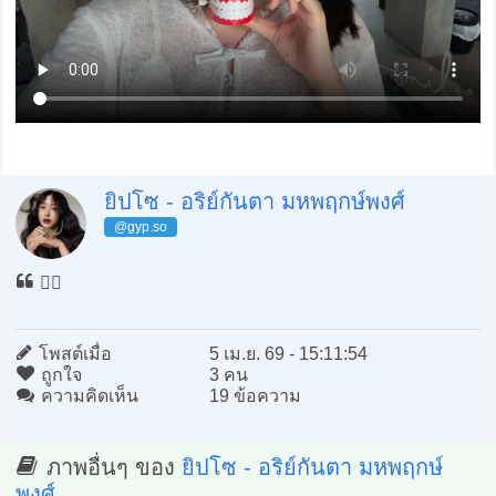
ยิปโซ - อริย์กันตา มหพฤกษ์พงศ์
@gyp.so
🤼‍♀️
โพสต์เมื่อ
5 เม.ย. 69 - 15:11:54
ถูกใจ
3 คน
ความคิดเห็น
19 ข้อความ
ภาพอื่นๆ ของ
ยิปโซ - อริย์กันตา มหพฤกษ์
พงศ์