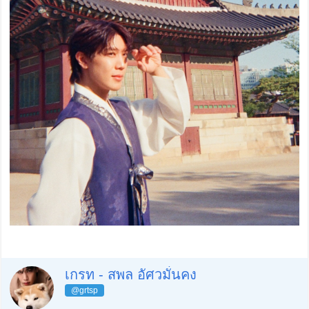
เกรท - สพล อัศวมั่นคง
@grtsp