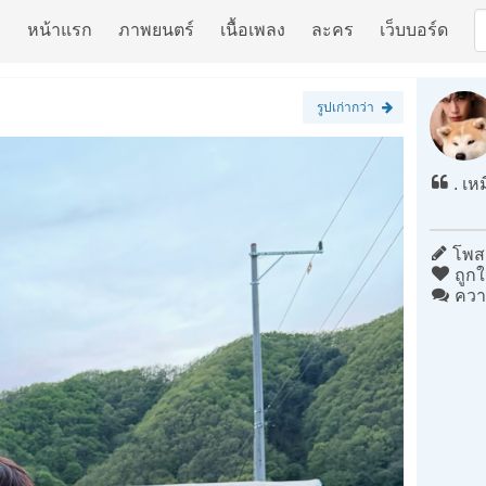
หน้าแรก
ภาพยนตร์
เนื้อเพลง
ละคร
เว็บบอร์ด
รูปเก่ากว่า
. เห
โพสต
ถูกใ
ควา