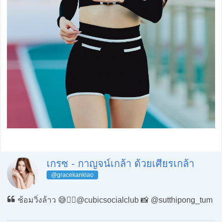
เกรซ - กาญจน์เกล้า ด้วยเศียรเกล้า
@gracekanklao
ซ้อมวิ่งล้าว 😅✌🏻@cubicsocialclub 📸 @sutthipong_tum