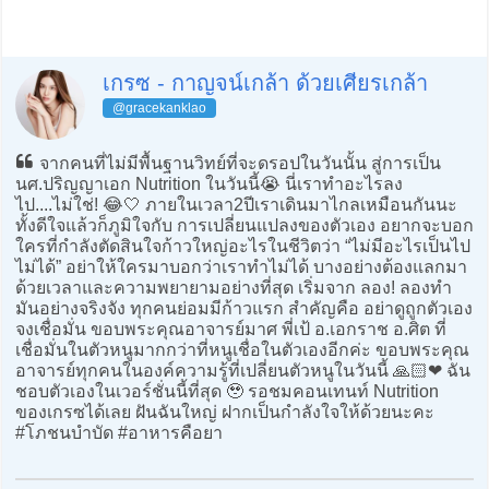
เกรซ - กาญจน์เกล้า ด้วยเศียรเกล้า
@gracekanklao
จากคนที่ไม่มีพื้นฐานวิทย์ที่จะดรอปในวันนั้น สู่การเป็น
นศ.ปริญญาเอก Nutrition ในวันนี้😭 นี่เราทำอะไรลง
ไป....ไม่ใช่! 😂🤍 ภายในเวลา2ปีเราเดินมาไกลเหมือนกันนะ
ทั้งดีใจแล้วก็ภูมิใจกับ การเปลี่ยนแปลงของตัวเอง อยากจะบอก
ใครที่กำลังตัดสินใจก้าวใหญ่อะไรในชีวิตว่า “ไม่มีอะไรเป็นไป
ไม่ได้” อย่าให้ใครมาบอกว่าเราทำไม่ได้ บางอย่างต้องแลกมา
ด้วยเวลาและความพยายามอย่างที่สุด เริ่มจาก ลอง! ลองทำ
มันอย่างจริงจัง ทุกคนย่อมมีก้าวแรก สำคัญคือ อย่าดูถูกตัวเอง
จงเชื่อมั่น ขอบพระคุณอาจารย์มาศ พี่เป้ อ.เอกราช อ.ศิต ที่
เชื่อมั่นในตัวหนูมากกว่าที่หนูเชื่อในตัวเองอีกค่ะ ขอบพระคุณ
อาจารย์ทุกคนในองค์ความรู้ที่เปลี่ยนตัวหนูในวันนี้ 🙏🏻❤️ ฉัน
ชอบตัวเองในเวอร์ชั่นนี้ที่สุด 🥹 รอชมคอนเทนท์ Nutrition
ของเกรซได้เลย ฝันฉันใหญ่ ฝากเป็นกำลังใจให้ด้วยนะคะ
#โภชนบำบัด #อาหารคือยา