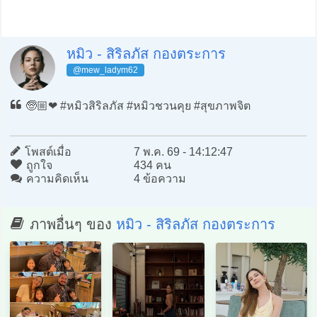
หมิว - สิริลภัส กองตระการ
@mew_ladym62
🧓🏼❤️ #หมิวสิริลภัส #หมิวชวนคุย #สุขภาพจิต
โพสต์เมื่อ
7 พ.ค. 69 - 14:12:47
ถูกใจ
434 คน
ความคิดเห็น
4 ข้อความ
ภาพอื่นๆ ของ
หมิว - สิริลภัส กองตระการ