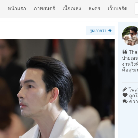
หน้าแรก
ภาพยนตร์
เนื้อเพลง
ละคร
เว็บบอร์ด
รูปเก่ากว่า
Thai
บ่ายเอน
งานวิ่งท
คือสุข
โพสต
ถูกใ
ควา