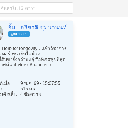
อั้ม - อธิชาติ ชุมนานนท์
@atichart9
 Herb for longevity …เช้าวิชาการ
เตอร์เทน เย็นไลฟ์สด
ี่สับขายิ่งกว่าบนลู่ #อทิส #สุขที่สุด
ภาพดี #phytoex #nanotech
์เมื่อ
9 พ.ค. 69 - 15:07:55
จ
515 คน
มคิดเห็น
4 ข้อความ